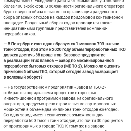
коммунальных. Ежедневно работают экомобили, установлено
более 400 экобоксов. В обязанности регионального оператора
будет введено обязательство по организации раздельного
сбора опасных отходов на каждой придомовой контейнерной
площадке. Раздельный сбор отходов проводится также
инициативными группами представителей компаний-
переработчиков.
— В Петербурге ежегодно образуется 1 миллион 703 тысячи
тонн отходов, при этом к 2020 году объем переработанных ТКО
должен достичь 38 процентов. Базовое предприятие
в реализации этих планов — завод по механизированной
переработке бытовых отходов (МБПО-2). Можно ли оценить
примерный объем ТКО, который сегодня завод возвращает
в полезный оборот?
— На государственном предприятии «Завод МПБО-2»
отбирается порядка семи процентов вторсырья.
Инвестиционной программой завода, как регионального
оператора, предусмотрено строительство сортировочных
мощностей в объеме два миллиона тонн отходов ежегодно
.
Сегодня завод имеет технические возможности для
переработки 500 тысяч тонн отходов, это почти 30 процентов
от производимых в городе ТКО. К тому же на заводе