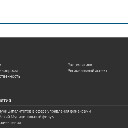
И
о
Экополитика
 вопросы
Региональный аспект
ственность
ИЯТИЯ
муниципалитетов в сфере управления финансами
йский Муниципальный форум
ские чтения