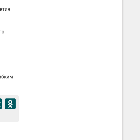
етия
го
ибким