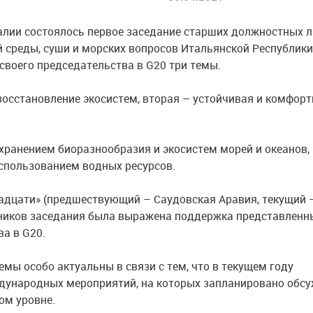
алии состоялось первое заседание старших должностных 
 среды, суши и морских вопросов Итальянской Республики
своего председательства в G20 три темы.
восстановление экосистем, вторая – устойчивая и комфор
хранением биоразнообразия и экосистем морей и океанов,
спользованием водных ресурсов.
вадцати» (предшествующий – Саудовская Аравия, текущий 
стников заседания была выражена поддержка представленн
а в G20.
емы особо актуальны в связи с тем, что в текущем году
дународных мероприятий, на которых запланировано обс
ом уровне.