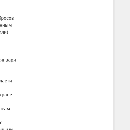
бросов
онным
или)
 января
ласти
хране
росам
го
есными