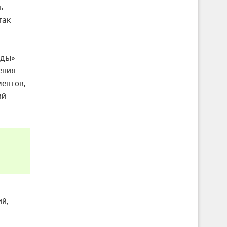
ь
так
еды»
ения
ментов,
ий
й,