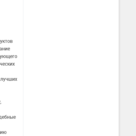
дуктов
ание
вующего
ческих
илучших
,
удебные
нию