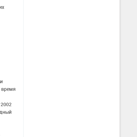
их
зи
 время
 2002
одный
р