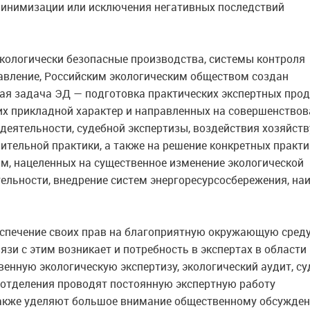
минимизации или исключения негативных последствий
экологически безопасные производства, системы контроля
равление, Российским экологическим обществом создан
ая задача ЭД — подготовка практических экспертных про
их прикладной характер и направленных на совершенствов
 деятельности, судебной экспертизы, воздействия хозяйст
тельной практики, а также на решение конкретных практи
мм, нацеленных на существенное изменение экологической
тельности, внедрение систем энергоресурсосбережения, на
спечение своих прав на благоприятную окружающую среду
вязи с этим возникает и потребность в экспертах в области
венную экологическую экспертизу, экологический аудит, с
 отделения проводят постоянную экспертную работу
а также уделяют большое внимание общественному обсужде