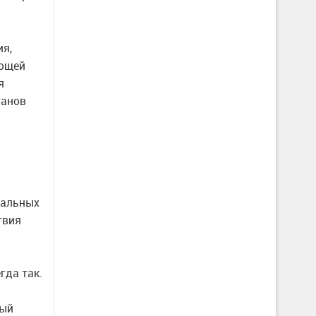
ия,
ающей
я
ганов
иальных
твия
гда так.
ный