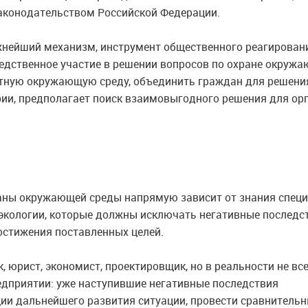
законодательством Российской Федерации.
жнейший механизм, инструмент общественного реагирован
едственное участие в решении вопросов по охране окруж
иятную окружающую среду, объединить граждан для решени
ии, предполагает поиск взаимовыгодного решения для ор
раны окружающей среды напрямую зависит от знания спец
 экологии, которые должны исключать негативные последс
достижения поставленных целей.
, юрист, экономист, проектировщик, но в реальности не все
едприятии: уже наступившие негативные последствия
ции дальнейшего развития ситуации, провести сравнитель