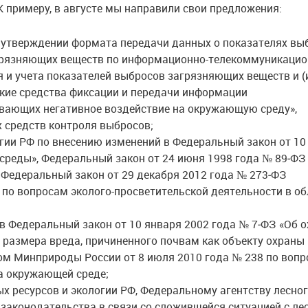
К примеру, в августе мы направили свои предложения:
 утверждении формата передачи данных о показателях вы
агрязняющих веществ по информационно-телекоммуникаци
я и учета показателей выбросов загрязняющих веществ и (
кие средства фиксации и передачи информации
ывающих негативное воздействие на окружающую среду»,
 средств контроля выбросов;
гии РФ по внесению изменений в Федеральный закон от 10
среды», Федеральный закон от 24 июня 1998 года № 89‑ФЗ
 Федеральный закон от 29 декабря 2012 года № 273‑ФЗ
 по вопросам эколого-просветительской деятельности в об
в Федеральный закон от 10 января 2002 года № 7‑ФЗ «Об о
размера вреда, причиненного почвам как объекту охраны
м Минприроды России от 8 июля 2010 года № 238 по воп
а окружающей среде;
х ресурсов и экологии РФ, Федеральному агентству лесно
 законодательства в связи со сложившейся ситуацией с л