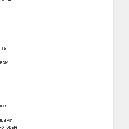
ыть
твом.
ных
тавами
 которые