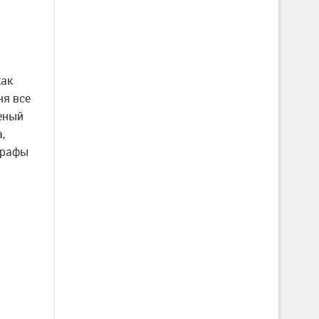
как
ня все
еный
,
трафы