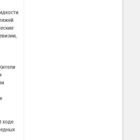
жидкости
еляжей
ческие
евизии,
Жители
и
ли
е
В ходе
ледных