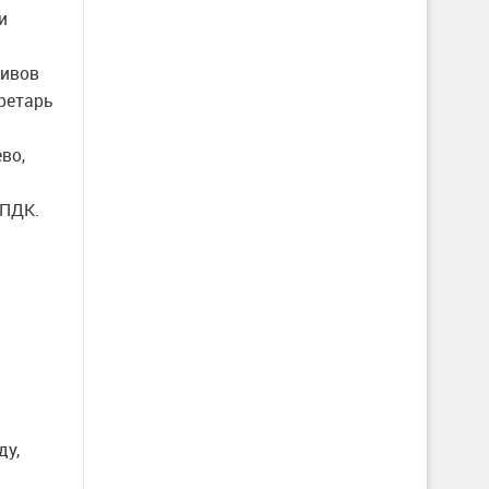
и
тивов
ретарь
во,
 ПДК.
ду,