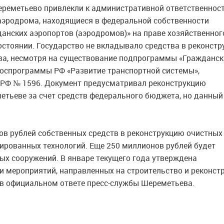
ереметьево привлекли к административной ответственност
аэродрома, находящиеся в федеральной собственности
нских аэропортов (аэродромов)» на праве хозяйственног
остоянии. Государство не вкладывало средства в реконст
ва, несмотря на существование подпрограммы «Гражданск
госпрограммы РФ «Развитие транспортной системы»,
 РФ № 1596. Документ предусматривал реконструкцию
етьеве за счет средств федерального бюджета, но данный
ов рублей собственных средств в реконструкцию очистных
ированных технологий. Еще 250 миллионов рублей будет
х сооружений. В январе текущего года утверждена
и мероприятий, направленных на строительство и реконст
 в официальном ответе пресс-службы Шереметьева.