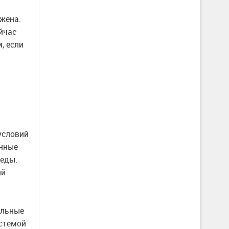
жена.
йчас
, если
условий
енные
реды.
ий
альные
истемой