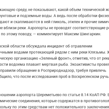
ужающую среду, не показывают, какой объем технической 
 грунтовые и подземные воды. А ведь после обработки фюз
ают и скапливаются в ней гликоль, этилен и прочие хими
е вблизи реки. Аэропорты не проводят соответствующие р
я по этому поводу, — комментирует Максим Шингаркин.
вской области обсуждала инцидент об отравлении
чными водами протекающей рядом с ним реки Клязьмы. 
ческую организацию «Зеленый фронт», отметив, что от рек
хности водоема плавает мертвая рыба. Экоактивисты прове
аправили обращение в Росприроднадзор, требуя привлечь
бщило, что после исследования проб в Воскресенском ручь
ошении аэропорта Шереметьево по статье 8.14 КоАП РФ. 
имические соединения, которые содержатся в противоголо
кольку по этим средствам нет положительного заключения