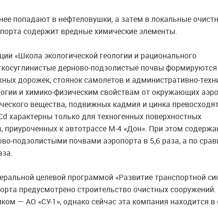
нее попадают в нефтеловушки, а затем в локальные очист
ропорта содержит вредные химические элементы.
нции «Школа экологической геологии и рационального
легкосуглинистые дерново-подзолистые почвы формируются
жных дорожек, стоянок самолетов и административно-техн
логии и химико-физическим свойствам от окружающих аэр
ческого вещества, подвижных кадмия и цинка превосходя
 Cd характерны только для техногенных поверхностных
в, приуроченных к автотрассе М-4 «Дон». При этом содержа
ово-подзолистыми почвами аэропорта в 5,6 раза, а по сра
аза.
деральной целевой программой «Развитие транспортной с
орта предусмотрено строительство очистных сооружений.
ом — АО «СУ-1», однако сейчас эта компания находится в