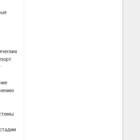
ные
ических
опорт
т
ние
внению
истемы
 стадии