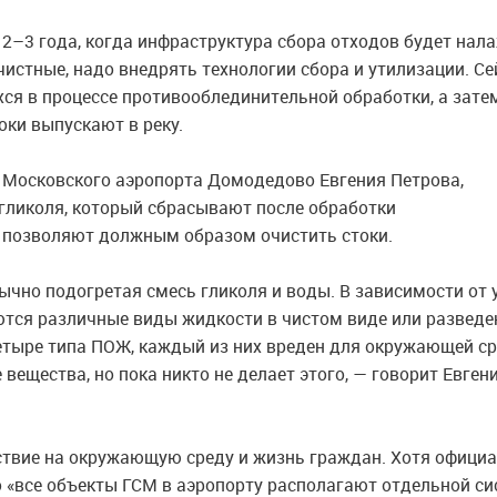
а
2–3 года,
когда инфраструктура сбора отходов будет нала
чистные, надо внедрять технологии сбора и утилизации. Се
хся в процессе противооблединительной обработки, а затем
оки выпускают в реку.
 Московского аэропорта Домодедово Евгения Петрова,
 гликоля, который сбрасывают после обработки
 позволяют должным образом очистить стоки.
чно подогретая смесь гликоля и воды. В зависимости от 
ются различные виды жидкости в чистом виде или развед
четыре типа ПОЖ, каждый из них вреден для окружающей с
ещества, но пока никто не делает этого, — говорит Евген
твие на окружающую среду и жизнь граждан. Хотя офици
о «все объекты ГСМ в аэропорту располагают отдельной с