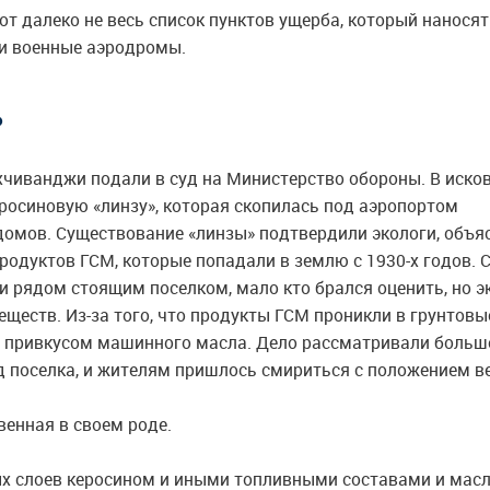
от далеко не весь список пунктов ущерба, который наносят
и военные аэродромы.
ь
хчиванджи подали в суд на Министерство обороны. В иско
еросиновую «линзу», которая скопилась под аэропортом
домов. Существование «линзы» подтвердили экологи, объя
продуктов ГСМ, которые попадали в землю с
1930-х
годов. 
 рядом стоящим поселком, мало кто брался оценить, но э
еществ. Из-за того, что продукты ГСМ проникли в грунтовы
 с привкусом машинного масла. Дело рассматривали больше
од поселка, и жителям пришлось смириться с положением в
венная в своем роде.
х слоев керосином и иными топливными составами и мас