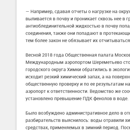
— Например, сдавая отчеты о нагрузке на окр
выливается в почву и проникает сквозь нее в
антиоблединительной жидкостью в почву попад
соединения, также они попадают в протекающи
тем более закон не обязывает их отчитыватьс
Весной 2018 года Общественная палата Моско
Международным аэропортом Шереметьево сто
городского округа Химки обратились в экологи
исходит резкий химический запах, а на повер
общественную проверку и по ее результатам н
аэропорт к ответственности. Ведомство же соо
установлено превышение ПДК фенолов в воде.
Было возбуждено административное дело в отн
разбирательств выяснилось: воды отравили х
средствах, применяемых в зимний период. Пос