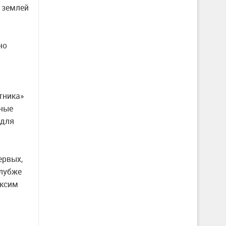
д землей
но
тника»
нные
 для
ервых,
глубже
аксим