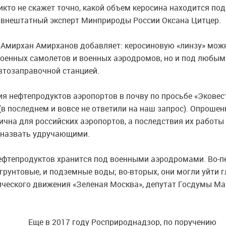
икто не скажет точно, какой объем керосина находится по
 внештатный эксперт Минприроды России Оксана Цитцер.
Амирхан Амирханов добавляет: керосиновую «линзу» мож
военных самолетов и военных аэродромов, но и под любым
тозаправочной станцией.
я нефтепродуктов аэропортов в почву по просьбе «Эковес
в последнем и вовсе не ответили на наш запрос). Опроше
ична для российских аэропортов, а последствия их работы
 назвать удручающими.
нефтепродуктов хранится под военными аэродромами. Во-п
 грунтовые, и подземные воды; во-вторых, они могли уйти 
гического движения «Зеленая Москва», депутат Госдумы М
Еще в 2017 году Росприроднадзор, по поручению