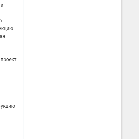
и.
о
рукцию
ая
 проект
рукцию