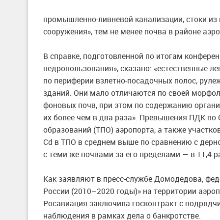
промышленно-ливневой канализации, стоки из 
сооружения», тем не менее почва в районе аэ
В справке, подготовленной по итогам конфере
недропользования», сказано: «естественные 
по периферии взлетно-посадочных полос, руле
зданий. Они мало отличаются по своей морфо
фоновых почв, при этом по содержанию органи
их более чем в два раза». Превышения ПДК по
образований (ТПО) аэропорта, а также участко
Cd в ТПО в среднем выше по сравнению с дерн
с теми же почвами за его пределами — в 11,4 р
Как заявляют в пресс-службе Домодедова, фе
России
(2010–2020 годы)»
на территории аэроп
Росавиация заключила госконтракт с подрядчик
наблюдения в рамках дела о банкротстве.