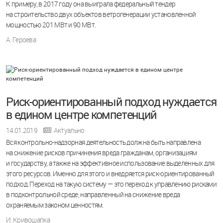
К примеру, в 2017 году она выиграла федеральный тендер
на строительство двух объектов ветрогенерации установленной
мощностью 201 МВт и 90 МВт.
А. Героева
Риск-ориентированный подход нуждается
в едином центре компетенций
14.01.2019
Актуально
Вся контрольно-надзорная деятельность должна быть направлена
на снижение рисков причинения вреда гражданам, организациям
и государству, а также на эффективное использование выделенных для
этого ресурсов. Именно для этого и внедряется риск-ориентированный
подход. Переход на такую систему — это переход к управлению рисками
в подконтрольной среде, направленный на снижение вреда
охраняемым законом ценностям.
И. Кривошапка