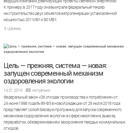
ведущих компаний, реализующих проекты «зеленой» энергетики.
К примеру, в 2017 году она выиграла федеральный тендер
на строительство двух объектов ветрогенерации установленной
мощностью 201 МВт и 90 МВт.
Э. Швачко
Цель — прежняя, система — новая:
запущен современный механизм
оздоровления экологии
14.01.2019
Актуально
Федеральный закон «Об отходах производства и потребления» от
24 июня 1998 года № 89-ФЗ в новой редакции от 29 июля 2018 года
представляет собой базовую программу для запуска современного
механизма оздоровления экологии в сфере накопления, вывоза,
переработки, обезвреживания и захоронения твердых коммунальных
отходов.