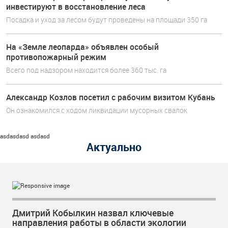
инвестируют в восстановление леса
Посадка и уход за лесом будут проведены на площади 350 га
На «Земле леопарда» объявлен особый
противопожарный режим
Всего под надзором находится более 360 тыс. га
Александр Козлов посетил с рабочим визитом Кубань
Он ознакомился с ходом ликвидации мусорных свалок
asdasdasd asdasd
Актуально
Дмитрий Кобылкин назвал ключевые
направления работы в области экологии