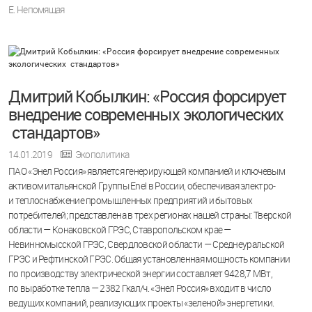
Е. Непомящая
Дмитрий Кобылкин: «Россия форсирует
внедрение современных экологических
стандартов»
14.01.2019
Экополитика
ПАО «Энел Россия» является генерирующей компанией и ключевым
активом итальянской Группы Enel в России, обеспечивая электро-
и теплоснабжение промышленных предприятий и бытовых
потребителей; представлена в трех регионах нашей страны: Тверской
области — Конаковской ГРЭС, Ставропольском крае —
Невинномысской ГРЭС, Свердловской области — Среднеуральской
ГРЭС и Рефтинской ГРЭС. Общая установленная мощность компании
по производству электрической энергии составляет 9428,7 МВт,
по выработке тепла — 2382 Гкал/ч. «Энел Россия» входит в число
ведущих компаний, реализующих проекты «зеленой» энергетики.