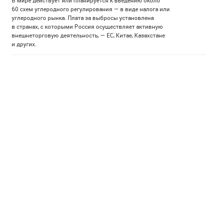
В мире действует или планируется к введению около
60 схем углеродного регулирования — в виде налога или
углеродного рынка. Плата за выбросы установлена
в странах, с которыми Россия осуществляет активную
внешнеторговую деятельность, — ЕС, Китае, Казахстане
и других.