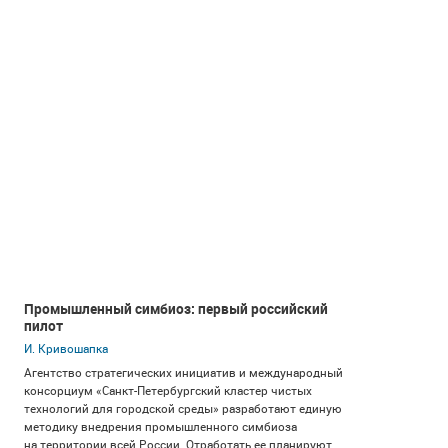
Промышленный симбиоз: первый российский
пилот
И. Кривошапка
Агентство стратегических инициатив и международный
консорциум «Санкт-Петербургский кластер чистых
технологий для городской среды» разработают единую
методику внедрения промышленного симбиоза
на территории всей России. Отработать ее планируют