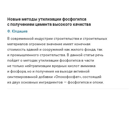
Новые методы утилизации фосфогипса
с получением цемента высокого качества
Ф. Юлдашев
В современной индустрии строительства и строительных
материалов огромное значение имеет конечная
стоимость зданий и сооружений как жилого фонда, так
и промышленного строительства. В данной статье речь
пойдет о методах утилизации фосфогипса в части
не только нейтрализации вредных кислот аммиака
и фосфора, но и получения на выходе активной
синтезированной добавки «Опокофосфат», состоящей
из двух основных ингредиентов — фосфогипса и опоки.