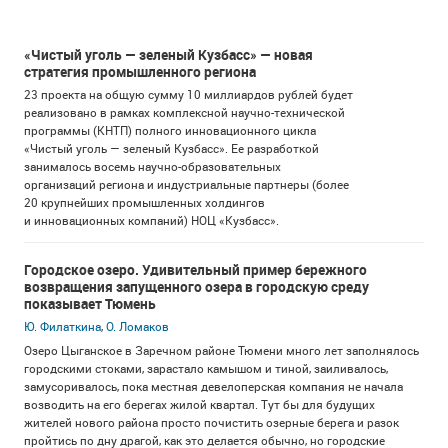
«Чистый уголь — зеленый Кузбасс» — новая
стратегия промышленного региона
23 проекта на общую сумму 10 миллиардов рублей будет
реализовано в рамках комплексной научно-технической
программы (КНТП) полного инновационного цикла
«Чистый уголь — зеленый Кузбасс». Ее разработкой
занималось восемь научно-образовательных
организаций региона и индустриальные партнеры (более
20 крупнейших промышленных холдингов
и инновационных компаний) НОЦ «Кузбасс».
Городское озеро. Удивительный пример бережного
возвращения запущенного озера в городскую среду
показывает Тюмень
Ю. Филаткина
,
О. Ломаков
Озеро Цыганское в Заречном районе Тюмени много лет заполнялось
городскими стоками, зарастало камышом и тиной, заиливалось,
замусоривалось, пока местная девелоперская компания не начала
возводить на его берегах жилой квартал. Тут бы для будущих
жителей нового района просто почистить озерные берега и разок
пройтись по дну драгой, как это делается обычно, но городские