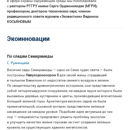
в сфере охраны окружающей среды мы побеседовали
с
ректором РГГРУ имени Серго Орджоникидзе (МГРИ),
профессором, доктором технических наук, членом
редакционного совета журнала «Эковестник» Вадимом
КОСЬЯНОВЫМ
.
Экоинновации
По следам Семирамиды
С. Румянцева
Висячие сады Семирамиды — одно из Семи чудес света — были
построены
Навуходоносором II
для своей жены, страдавшей
в пыльном Вавилоне от недостатка свежего воздуха и зелени.
По свидетельству древнегреческих историков, они представляли
собой четырехъярусное сооружение, на каждом ярусе которого были
высажены деревья, кустарники и цветы, производившие впечатление
большой зеленой горы. Архитектура висячих садов не была
примечательной, основной интерес представляли зеленые
насаждения на каждом уровне. Подобная идея актуальна до сих
пор — специалисты предлагают решить проблему экологии
и улучшить качество жизни горожан за счет создания зеленых
кровель на существующих зданиях мегаполисов.