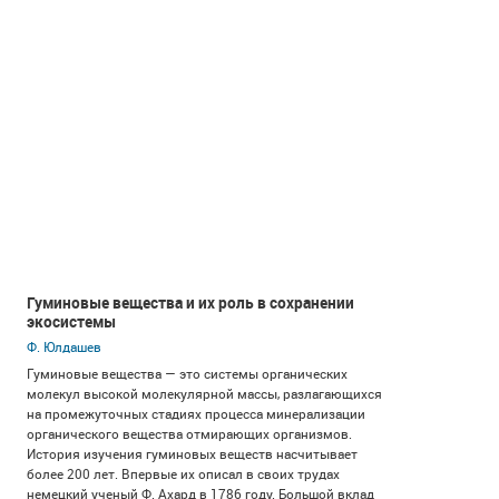
Гуминовые вещества и их роль в сохранении
экосистемы
Ф. Юлдашев
Гуминовые вещества — это системы органических
молекул высокой молекулярной массы, разлагающихся
на промежуточных стадиях процесса минерализации
органического вещества отмирающих организмов.
История изучения гуминовых веществ насчитывает
более 200 лет. Впервые их описал в своих трудах
немецкий ученый Ф. Ахард в 1786 году. Большой вклад