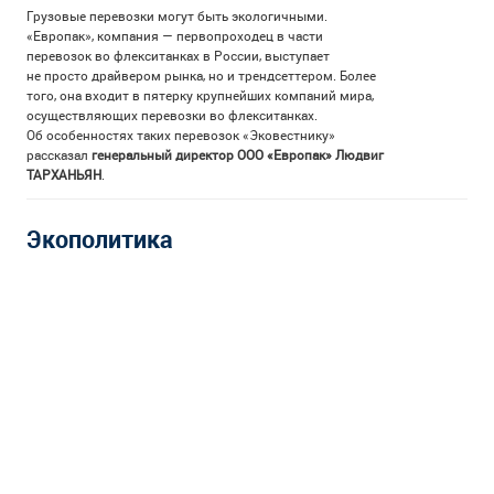
Грузовые перевозки могут быть экологичными.
«Европак», компания — первопроходец в части
перевозок во флекситанках в России, выступает
не просто драйвером рынка, но и трендсеттером. Более
того, она входит в пятерку крупнейших компаний мира,
осуществляющих перевозки во флекситанках.
Об особенностях таких перевозок «Эковестнику»
рассказал
генеральный директор ООО «Европак» Людвиг
ТАРХАНЬЯН
.
Экополитика