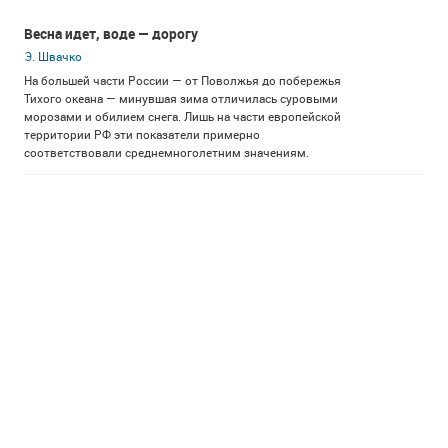
Весна идет, воде — дорогу
Э. Швачко
На большей части России — от Поволжья до побережья
Тихого океана — минувшая зима отличилась суровыми
морозами и обилием снега. Лишь на части европейской
территории РФ эти показатели примерно
соответствовали среднемноголетним значениям.